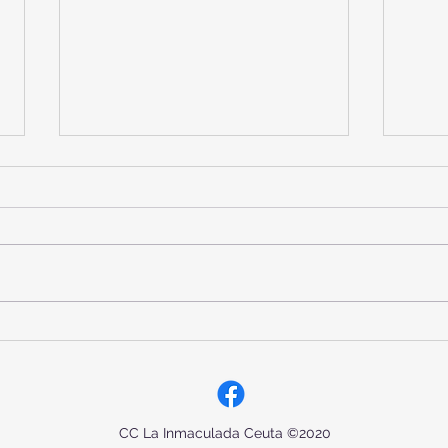
DÍA DE LAS MISIONES Y DÍA
PRO
DE LA PAZ:
LA P
CC La Inmaculada Ceuta ©2020