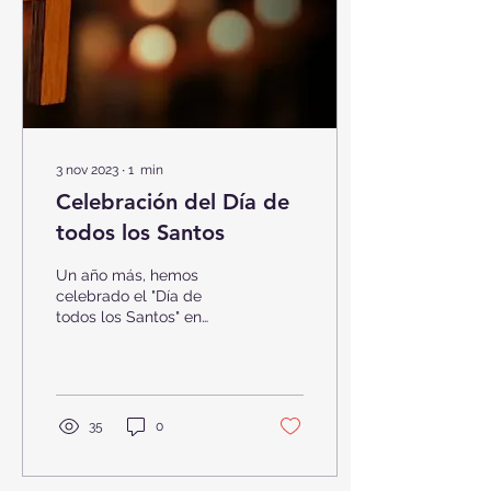
3 nov 2023
∙
1
min
Celebración del Día de
todos los Santos
Un año más, hemos
celebrado el "Día de
todos los Santos" en
nuestro colegio. Después
de actividades
hermanamiento donde los
peques...
35
0