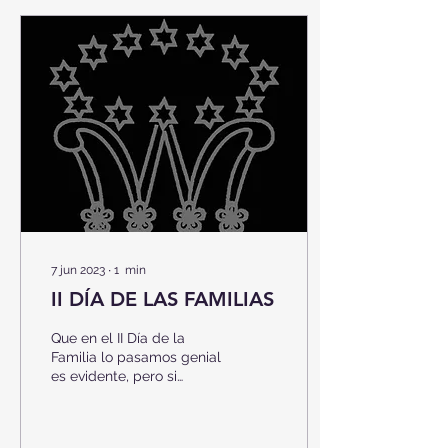
7 jun 2023
∙
1
min
II DÍA DE LAS FAMILIAS
Que en el II Día de la
Familia lo pasamos genial
es evidente, pero si
quieres comprobarlo, aquí
tienes algunos de los
mejores momentos....