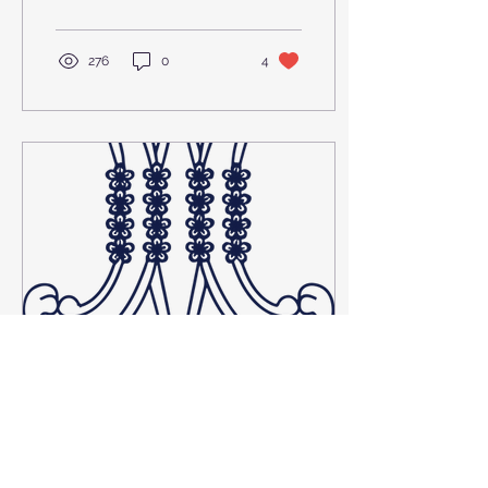
276
0
4
2 feb 2023
∙
1
min
DÍA DE LAS MISIONES
Y DÍA DE LA PAZ: