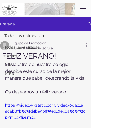
Entrada
Todas las entradas
Equipo de Promoción
Todas las entradas
4 jul 2022
1 min de lectura
¡FELIZ VERANO!
Centro
El claustro de nuestro colegio 
Aula
despide este curso de la mejor 
JCEM
manera que sabe: ¡celebrando la vida!
Os deseamos un feliz verano.
https://video.wixstatic.com/video/0dac1a_
acab89b5c74d4be9bff35e610e4da505/720
p/mp4/file.mp4