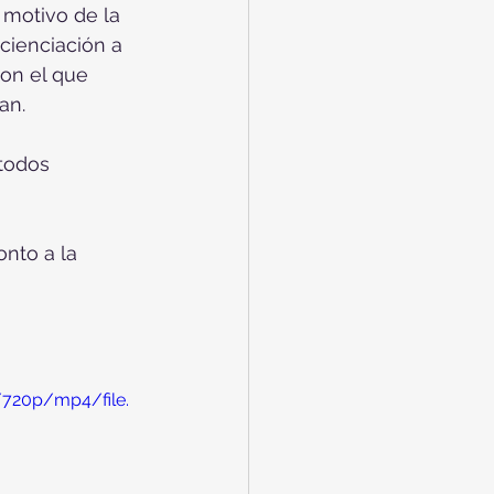
 motivo de la 
cienciación a 
on el que 
an.
todos 
nto a la 
/720p/mp4/file.