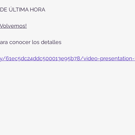
 DE ÚLTIMA HORA
¡Volvemos!
para conocer los detalles
l.ly/61ec5dc24ddc500013e95b78/video-presentation-