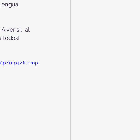
 Lengua 
ver si,  al 
a todos!
20p/mp4/file.mp