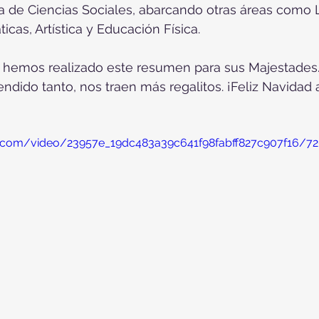
ea de Ciencias Sociales, abarcando otras áreas como
cas, Artística y Educación Física.
 hemos realizado este resumen para sus Majestades. A 
dido tanto, nos traen más regalitos. ¡Feliz Navidad 
tic.com/video/23957e_19dc483a39c641f98fabff827c907f16/7