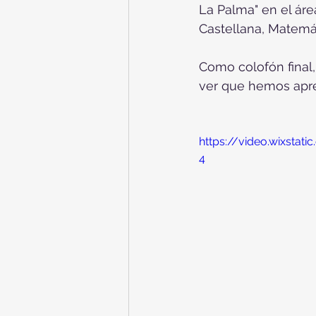
La Palma" en el ár
Castellana, Matemáti
Como colofón final,
ver que hemos apren
https://video.wixsta
4