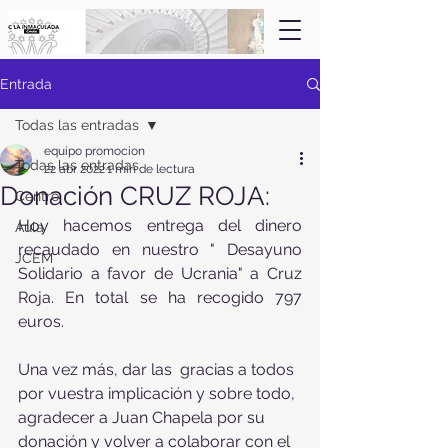
Entrada
Todas las entradas
equipo promocion
Todas las entradas
22 abr 2022
1 min de lectura
Donación CRUZ ROJA:
Centro
Hoy hacemos entrega del dinero 
Aula
recaudado en nuestro " Desayuno 
JCEM
Solidario a favor de Ucrania" a Cruz 
Roja. En total se ha recogido 797 
euros. 
Una vez más, dar las  gracias a todos 
por vuestra implicación y sobre todo, 
agradecer a Juan Chapela por su 
donación y volver a colaborar con el 