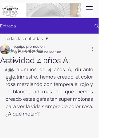
Entrada
Todas las entradas
equipo promocion
Todas las entradas
23 mar 2022
1 min de lectura
Actividad 4 años A:
Centro
Los alumnos de 4 años A, durante 
Aula
este trimestre, hemos creado el color 
JCEM
rosa mezclando con tempera el rojo y 
el blanco, además de que hemos 
creado estas gafas tan super molonas 
para ver la vida siempre de color rosa. 
¿A qué molan?