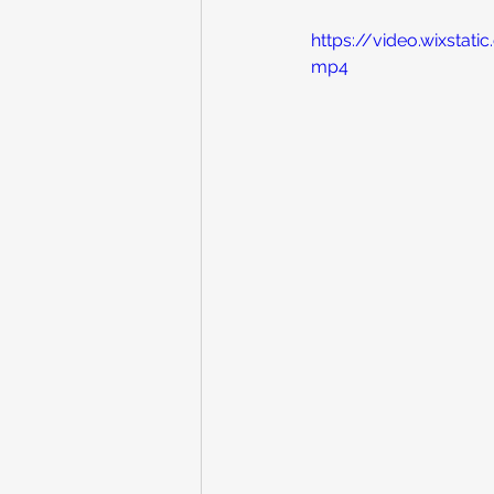
https://video.wixst
mp4