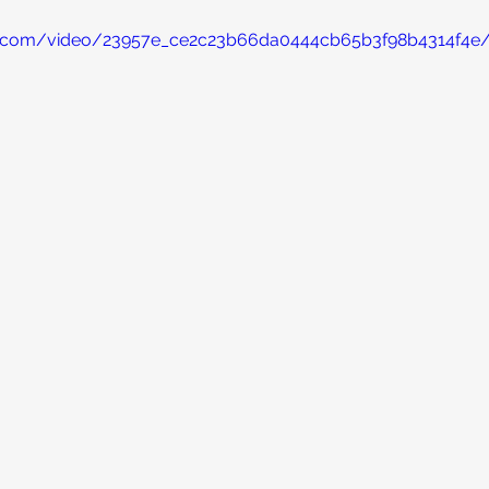
atic.com/video/23957e_ce2c23b66da0444cb65b3f98b4314f4e