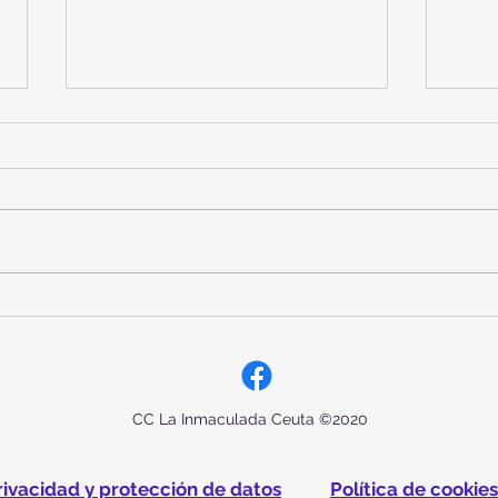
DÍA DE LAS MISIONES Y DE
REP
LA PAZ
MON
CC La Inmaculada Ceuta ©2020
privacidad y protección de datos
Política de cookies